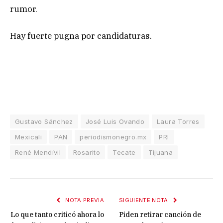
rumor.
Hay fuerte pugna por candidaturas.
Gustavo Sánchez
José Luis Ovando
Laura Torres
Mexicali
PAN
periodismonegro.mx
PRI
René Mendívil
Rosarito
Tecate
Tijuana
NOTA PREVIA
SIGUIENTE NOTA
Lo que tanto criticó ahora lo
Piden retirar canción de