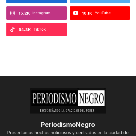
15.2K
Instagram
16.1K
YouTube
54.3K
TikTok
PeriodismoNegro
Presentamos hechos noticiosos y centrados en la ciudad de