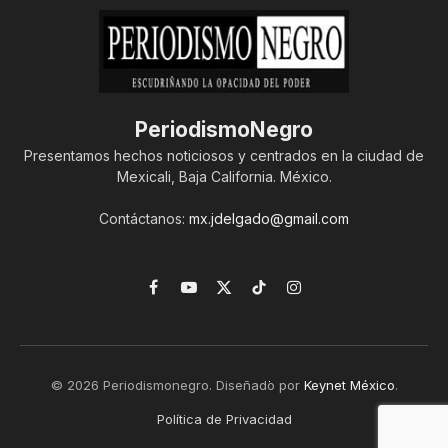
PeriodismoNegro
Presentamos hechos noticiosos y centrados en la ciudad de
Mexicali, Baja California. México.
Contáctanos:
mx.jdelgado@gmail.com
Facebook
YouTube
X
TikTok
Instagram
(Twitter)
© 2026 Periodismonegro. Diseñado por
Keynet México
.
Política de Privacidad