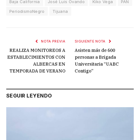
Baja California
José Luis Ovando
Kiko Vega
PAN
PeriodismoNegro
Tijuana
NOTA PREVIA
SIGUIENTE NOTA
REALIZA MONITOREOS A
Asisten más de 600
ESTABLECIMIENTOS CON
personas a Brigada
ALBERCAS EN
Universitaria “UABC
TEMPORADA DE VERANO
Contigo”
SEGUIR LEYENDO