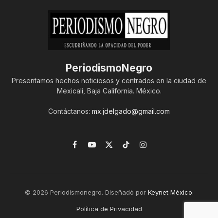
PeriodismoNegro
Presentamos hechos noticiosos y centrados en la ciudad de
Mexicali, Baja California. México.
Contáctanos:
mx.jdelgado@gmail.com
Facebook
YouTube
X
TikTok
Instagram
(Twitter)
© 2026 Periodismonegro. Diseñado por
Keynet México
.
Política de Privacidad