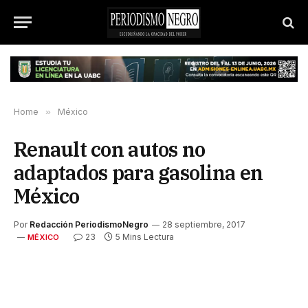
Home
»
México
Renault con autos no
adaptados para gasolina en
México
Por
Redacción PeriodismoNegro
28 septiembre, 2017
23
5 Mins Lectura
MÉXICO