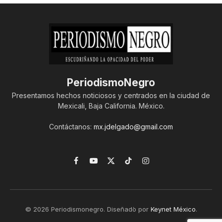
PeriodismoNegro
Presentamos hechos noticiosos y centrados en la ciudad de
Mexicali, Baja California. México.
Contáctanos:
mx.jdelgado@gmail.com
Facebook
YouTube
X
TikTok
Instagram
(Twitter)
© 2026 Periodismonegro. Diseñado por
Keynet México
.