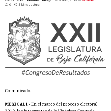
Por
Redacción PeriodismoNegro
12 abril, 2018
MEXICALI
0
3 Mins Lectura
Comunicado.
MEXICALI.-
En el marco del proceso electoral