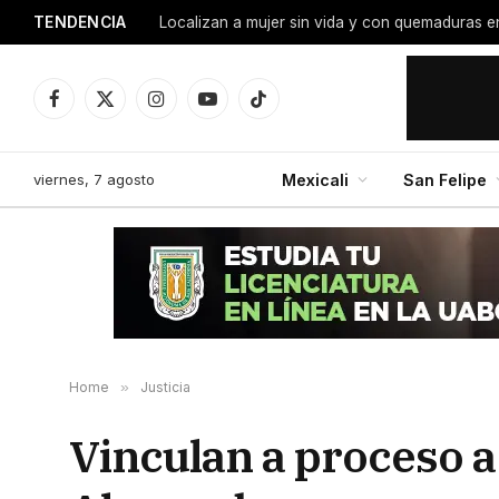
TENDENCIA
Facebook
X
Instagram
YouTube
TikTok
(Twitter)
viernes, 7 agosto
Mexicali
San Felipe
Home
»
Justicia
Vinculan a proceso a