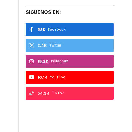
SIGUENOS EN:
58K
Facebook
3.4K
Twitter
15.2K
Instagram
16.1K
YouTube
54.3K
TikTok