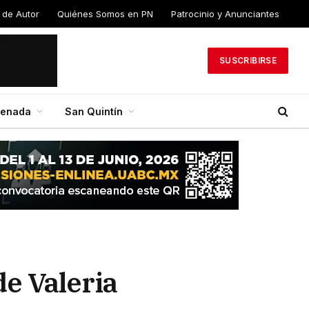
 de Autor
Quiénes Somos en PN
Patrocinio y Anunciantes
SUSCRIBIRSE
senada
San Quintín
e Valeria