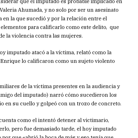
nsiderar que el imputado es probable implicado en
e Valeria Ahumada, y no solo por ser un asesinato
en la que sucedió y por la relación entre el
 elementos para calificarlo como este delito, que
e la violencia contra las mujeres.
oy imputado atacó a la víctima, relató como la
Enrique lo calificaron como un sujeto violento
amiliares de la víctima presentes en la audiencia y
(amigo del imputado) narró cómo sucedieron los
io en su cuello y golpeó con un trozo de concreto.
 cuenta como el intentó detener al victimario,
erlo, pero fue demasiado tarde, el hoy imputado
a por que «abrió la boca de más y eso tenía que