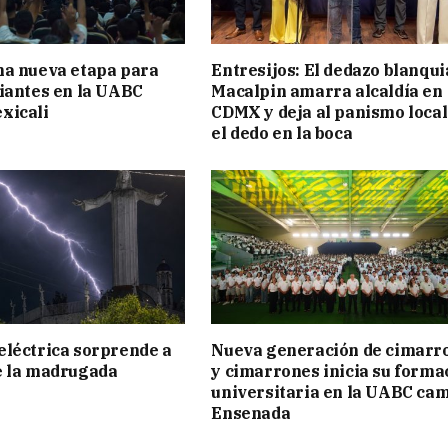
na nueva etapa para
Entresijos: El dedazo blanqui
iantes en la UABC
Macalpin amarra alcaldía en
xicali
CDMX y deja al panismo local
el dedo en la boca
léctrica sorprende a
Nueva generación de cimarr
e la madrugada
y cimarrones inicia su forma
universitaria en la UABC ca
Ensenada