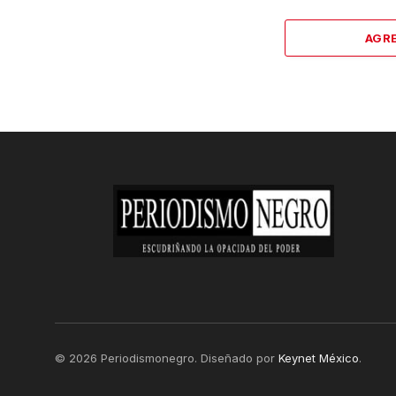
AGR
© 2026 Periodismonegro. Diseñado por
Keynet México
.