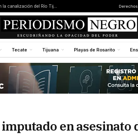
Derechos
Localizan a mujer sin vida y con quemaduras en la canalización del Río Tijuana
Tecate
Tijuana
Playas de Rosarito
En
 imputado en asesinato d