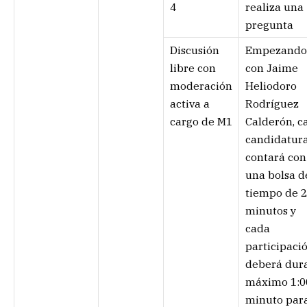
4
realiza una
pregunta
Discusión
Empezando
libre con
con Jaime
moderación
Heliodoro
activa a
Rodríguez
cargo de M1
Calderón, c
candidatur
contará con
una bolsa d
tiempo de 2
minutos y
cada
participaci
deberá dur
máximo 1:0
minuto par