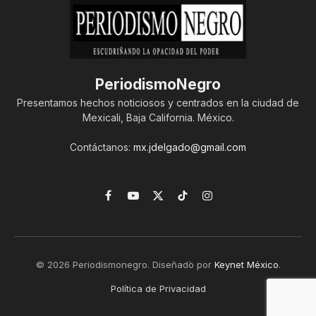
PeriodismoNegro
Presentamos hechos noticiosos y centrados en la ciudad de
Mexicali, Baja California. México.
Contáctanos:
mx.jdelgado@gmail.com
Facebook
YouTube
X
TikTok
Instagram
(Twitter)
© 2026 Periodismonegro. Diseñado por
Keynet México
.
Política de Privacidad