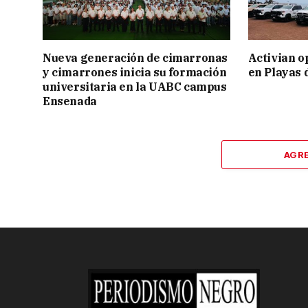
Nueva generación de cimarronas
Activian o
y cimarrones inicia su formación
en Playas 
universitaria en la UABC campus
Ensenada
AGR