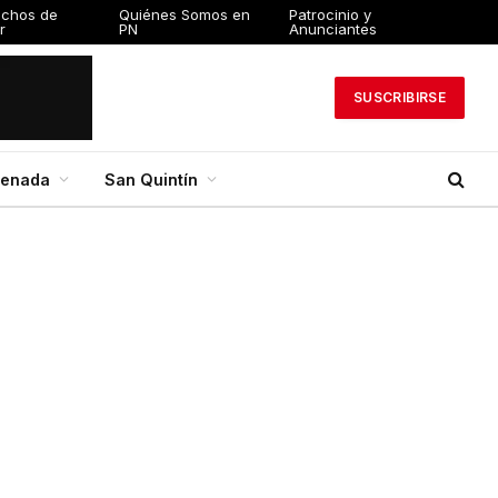
echos de
Quiénes Somos en
Patrocinio y
r
PN
Anunciantes
SUSCRIBIRSE
senada
San Quintín