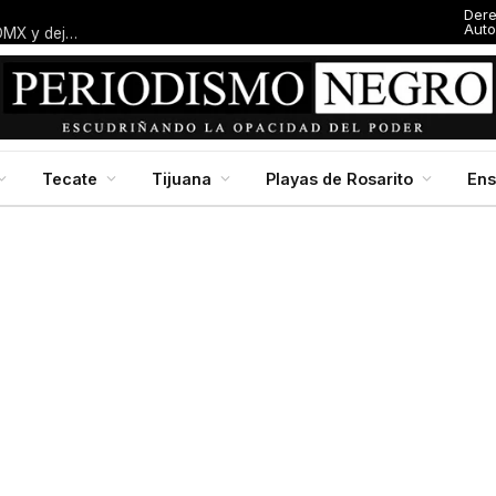
Der
Auto
Entresijos: El dedazo blanquiazul: Macalpin amarra alcaldía en CDMX y deja al panismo local con el dedo en la boca
Tecate
Tijuana
Playas de Rosarito
En