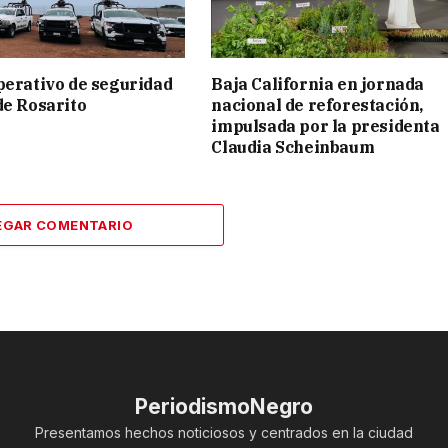
perativo de seguridad
Baja California en jornada
de Rosarito
nacional de reforestación,
impulsada por la presidenta
Claudia Scheinbaum
EGAR COMENTARIO
PeriodismoNegro
Presentamos hechos noticiosos y centrados en la ciudad