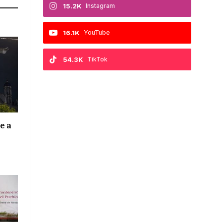
15.2K
Instagram
16.1K
YouTube
54.3K
TikTok
e a