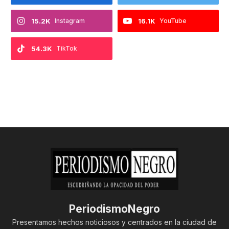
15.2K
Instagram
16.1K
YouTube
54.3K
TikTok
PeriodismoNegro
Presentamos hechos noticiosos y centrados en la ciudad de