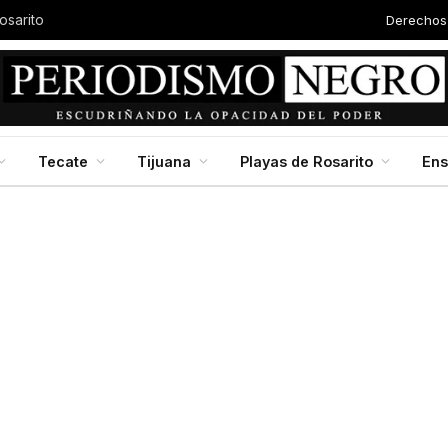
Derechos
osarito
Tecate
Tijuana
Playas de Rosarito
En