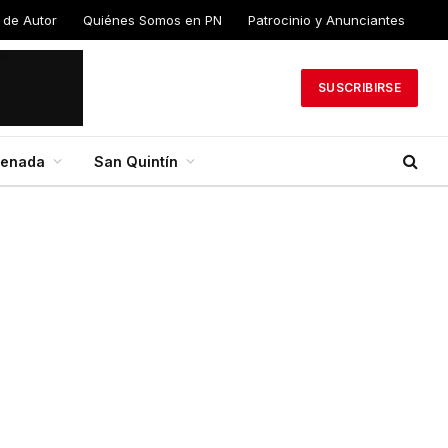
 de Autor
Quiénes Somos en PN
Patrocinio y Anunciantes
SUSCRIBIRSE
senada
San Quintín