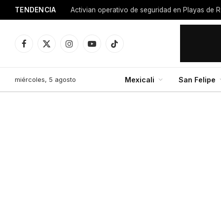
TENDENCIA
Activian operativo de seguridad en Playas de R
Facebook
X
Instagram
YouTube
TikTok
(Twitter)
miércoles, 5 agosto
Mexicali
San Felipe