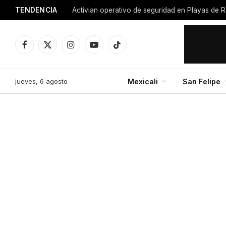
TENDENCIA
Activian operativo de seguridad en Playas de R
Facebook
X
Instagram
YouTube
TikTok
(Twitter)
jueves, 6 agosto
Mexicali
San Felipe