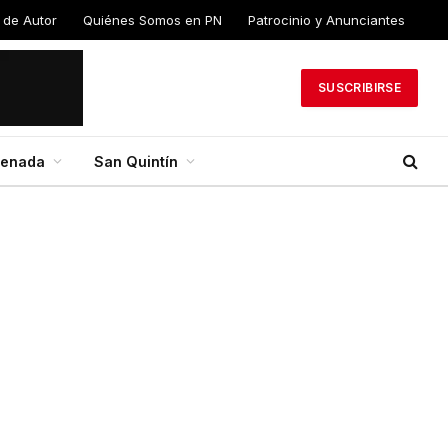
 de Autor
Quiénes Somos en PN
Patrocinio y Anunciantes
SUSCRIBIRSE
senada
San Quintín