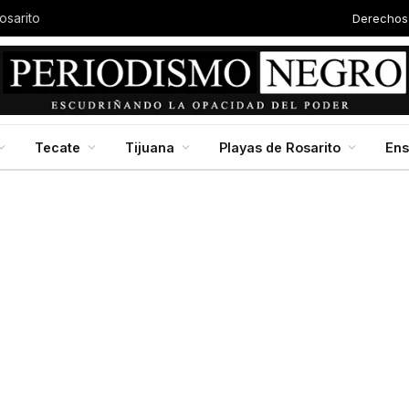
Derechos
osarito
Tecate
Tijuana
Playas de Rosarito
En