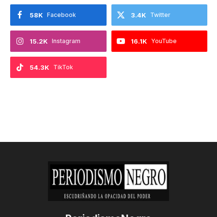
58K
Facebook
3.4K
Twitter
15.2K
Instagram
16.1K
YouTube
54.3K
TikTok