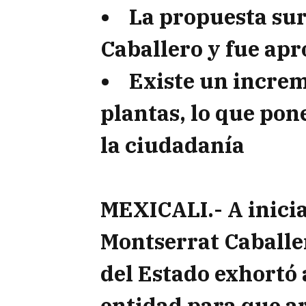
• La propuesta sur
Caballero y fue ap
• Existe un increm
plantas, lo que pon
la ciudadanía
MEXICALI.- A inicia
Montserrat Caballe
del Estado exhortó a
entidad para que 