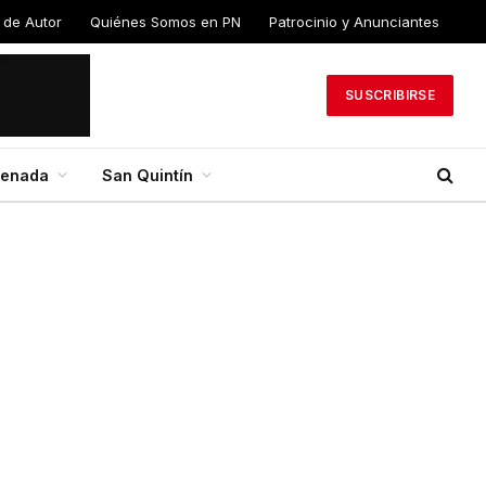
 de Autor
Quiénes Somos en PN
Patrocinio y Anunciantes
SUSCRIBIRSE
senada
San Quintín