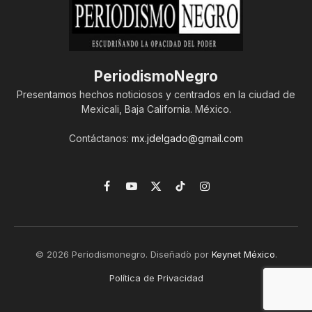
PeriodismoNegro
Presentamos hechos noticiosos y centrados en la ciudad de
Mexicali, Baja California. México.
Contáctanos:
mx.jdelgado@gmail.com
Facebook
YouTube
X
TikTok
Instagram
(Twitter)
© 2026 Periodismonegro. Diseñado por
Keynet México
.
Política de Privacidad