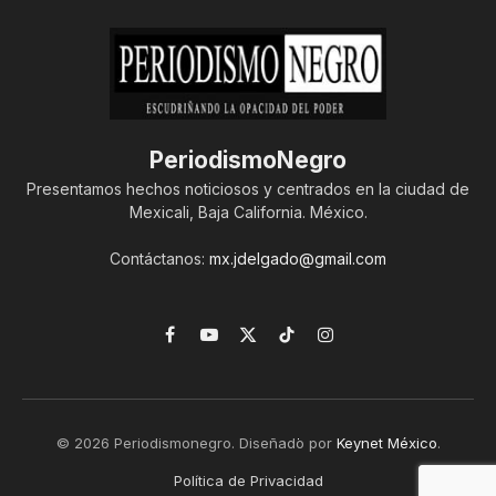
PeriodismoNegro
Presentamos hechos noticiosos y centrados en la ciudad de
Mexicali, Baja California. México.
Contáctanos:
mx.jdelgado@gmail.com
Facebook
YouTube
X
TikTok
Instagram
(Twitter)
© 2026 Periodismonegro. Diseñado por
Keynet México
.
Política de Privacidad