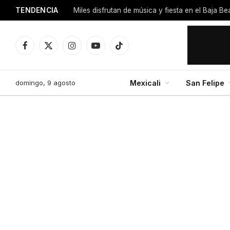
TENDENCIA
Miles disfrutan de música y fiesta en el Baja B
Facebook
X
Instagram
YouTube
TikTok
(Twitter)
domingo, 9 agosto
Mexicali
San Felipe