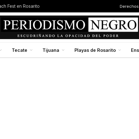
Derechos
each Fest en Rosarito
Tecate
Tijuana
Playas de Rosarito
En