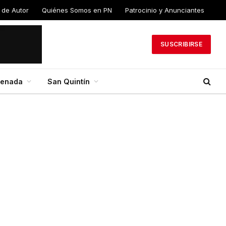
 de Autor
Quiénes Somos en PN
Patrocinio y Anunciantes
SUSCRIBIRSE
senada
San Quintín