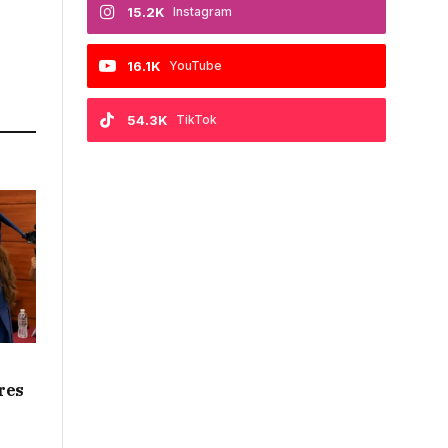
15.2K
Instagram
16.1K
YouTube
54.3K
TikTok
res