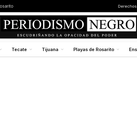
Derechos
osarito
Tecate
Tijuana
Playas de Rosarito
En