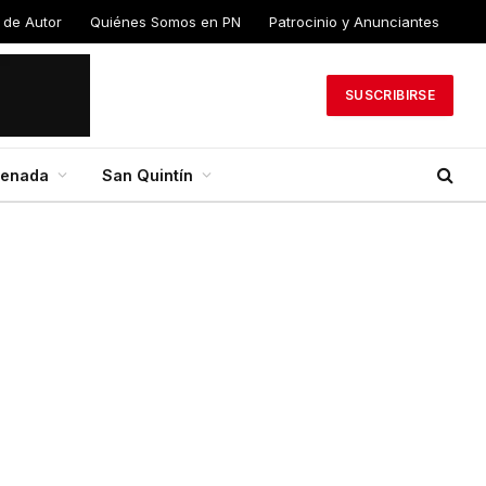
 de Autor
Quiénes Somos en PN
Patrocinio y Anunciantes
SUSCRIBIRSE
senada
San Quintín