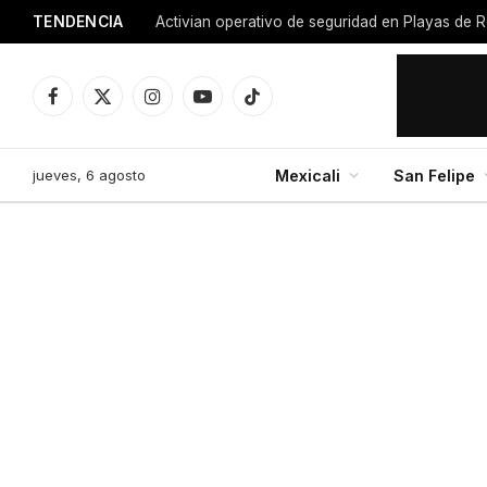
TENDENCIA
Activian operativo de seguridad en Playas de R
Facebook
X
Instagram
YouTube
TikTok
(Twitter)
jueves, 6 agosto
Mexicali
San Felipe