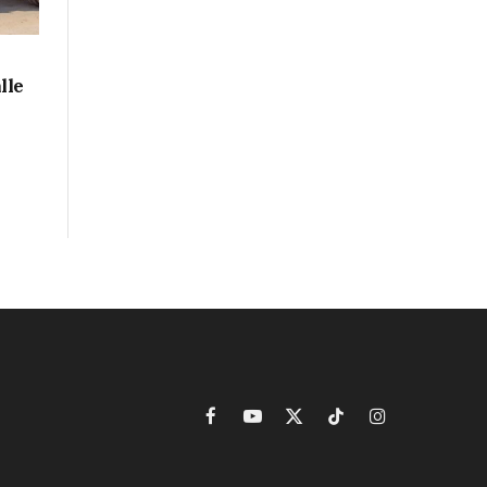
lle
Facebook
YouTube
X
TikTok
Instagram
(Twitter)