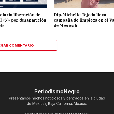
elaría liberación de
Dip. Michelle Tejeda lleva
l «N» por desaparición
campaña de limpieza en el Va
ots
de Mexicali
EGAR COMENTARIO
PeriodismoNegro
Presentamos hechos noticiosos y centrados en la ciudad
de Mexicali, Baja California. México.