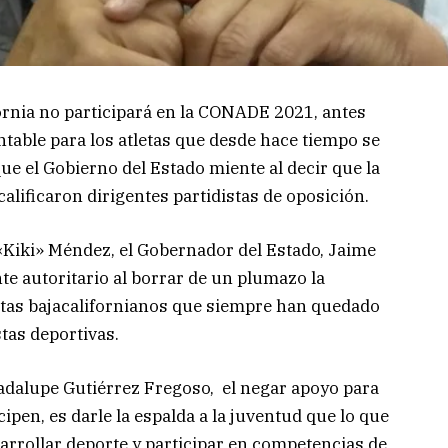
ornia no participará en la CONADE 2021, antes
able para los atletas que desde hace tiempo se
ue el Gobierno del Estado miente al decir que la
alificaron dirigentes partidistas de oposición.
e «Kiki» Méndez, el Gobernador del Estado, Jaime
te autoritario al borrar de un plumazo la
istas bajacalifornianos que siempre han quedado
stas deportivas.
uadalupe Gutiérrez Fregoso, el negar apoyo para
ipen, es darle la espalda a la juventud que lo que
rrollar deporte y participar en competencias de