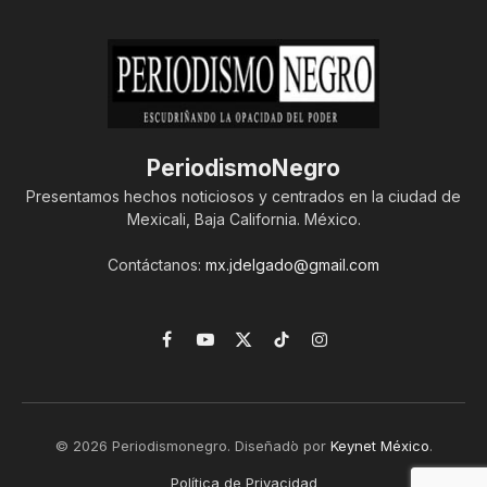
PeriodismoNegro
Presentamos hechos noticiosos y centrados en la ciudad de
Mexicali, Baja California. México.
Contáctanos:
mx.jdelgado@gmail.com
Facebook
YouTube
X
TikTok
Instagram
(Twitter)
© 2026 Periodismonegro. Diseñado por
Keynet México
.
Política de Privacidad