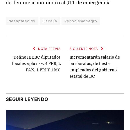
de denuncia anónima o al 911 de emergencia.
desaparecido
Fiscalía
PeriodismoNegro
NOTA PREVIA
SIGUIENTE NOTA
Define IEEBC diputados
Incrementarán salario de
locales «pluris»: 4 PES, 2
burócratas, de fiesta
PAN, 1 PRI Y 1 MC
empleados del gobierno
estatal de BC
SEGUIR LEYENDO