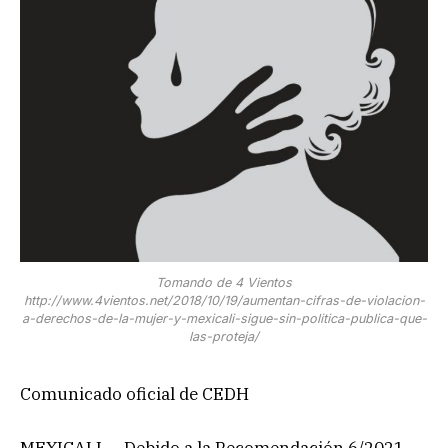
Tomando de 4 Vientos
http://www.4vientos.net/2018/10/19/aumentan-cifras-de-violacion-
a-derechos-de-la-mujer-y-mexicali-sigue-sin-politica-publica-que-
las-proteja/
Comunicado oficial de CEDH
MEXICALI. – Debido a la Recomendación 6/2021