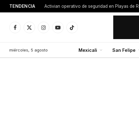
TENDENCIA
Activian operativo de seguridad en Playas de R
Facebook
X
Instagram
YouTube
TikTok
(Twitter)
miércoles, 5 agosto
Mexicali
San Felipe