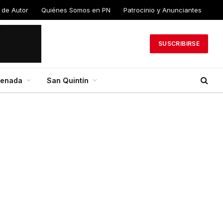
 de Autor
Quiénes Somos en PN
Patrocinio y Anunciantes
SUSCRIBIRSE
senada
San Quintín