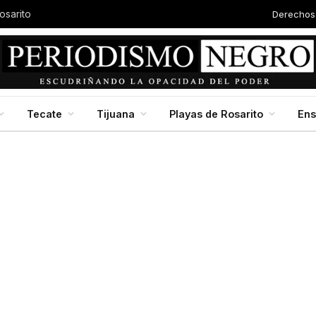
Derechos
osarito
Tecate
Tijuana
Playas de Rosarito
En