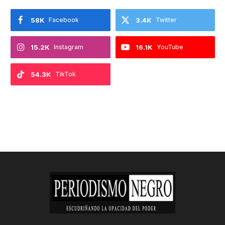
58K
Facebook
3.4K
Twitter
15.2K
Instagram
16.1K
YouTube
54.3K
TikTok