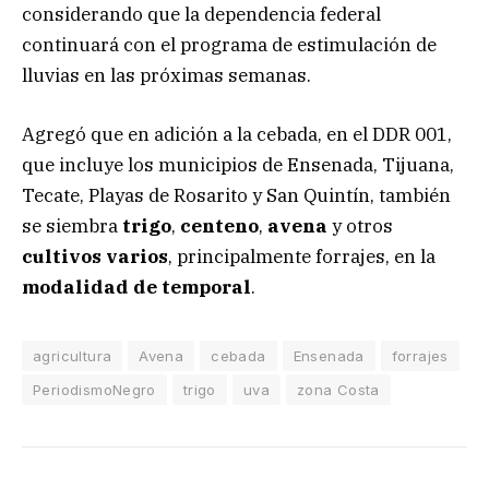
considerando que la dependencia federal
continuará con el programa de estimulación de
lluvias en las próximas semanas.
Agregó que en adición a la cebada, en el DDR 001,
que incluye los municipios de Ensenada, Tijuana,
Tecate, Playas de Rosarito y San Quintín, también
se siembra
trigo
,
centeno
,
avena
y otros
cultivos varios
, principalmente forrajes, en la
modalidad de temporal
.
agricultura
Avena
cebada
Ensenada
forrajes
PeriodismoNegro
trigo
uva
zona Costa