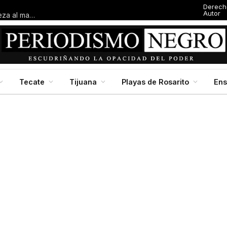
Derech
Autor
Garantizan regreso a clases con infraestructura fortalecida, certeza al magisterio y apoyos: Marina del Pilar
Tecate
Tijuana
Playas de Rosarito
En