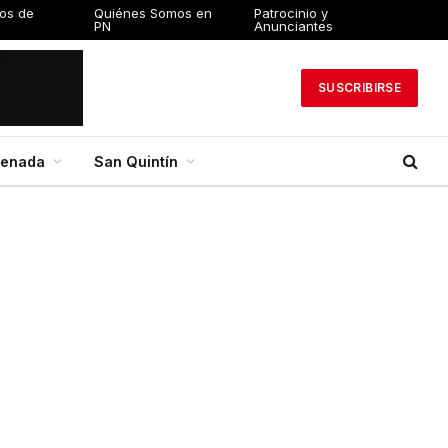
os de
Quiénes Somos en
Patrocinio y
PN
Anunciantes
SUSCRIBIRSE
senada
San Quintín