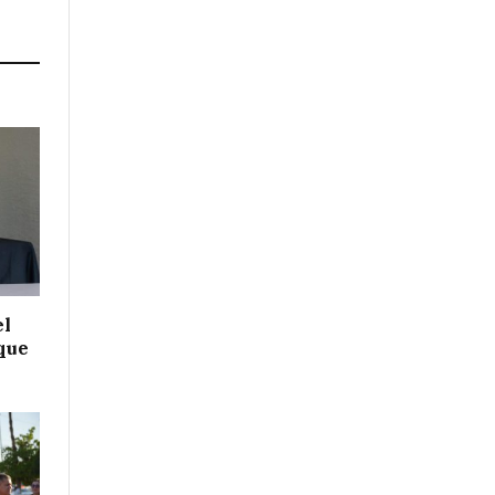
el
 que