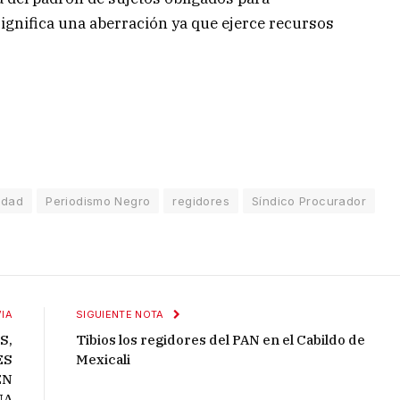
ignifica una aberración ya que ejerce recursos
idad
Periodismo Negro
regidores
Síndico Procurador
IA
SIGUIENTE NOTA
S,
Tibios los regidores del PAN en el Cabildo de
ES
Mexicali
EN
UA