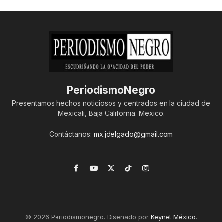
PeriodismoNegro
Presentamos hechos noticiosos y centrados en la ciudad de
Mexicali, Baja California. México.
Contáctanos:
mx.jdelgado@gmail.com
Facebook
YouTube
X
TikTok
Instagram
(Twitter)
© 2026 Periodismonegro. Diseñado por
Keynet México
.