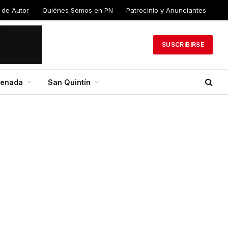
 de Autor
Quiénes Somos en PN
Patrocinio y Anunciantes
SUSCRIBIRSE
senada
San Quintín