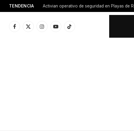
TENDENCIA
Activian operativo de seguridad en Playas de R
Facebook
X
Instagram
YouTube
TikTok
(Twitter)