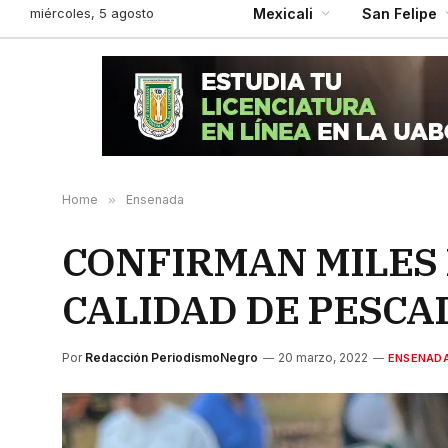
miércoles, 5 agosto
Mexicali
San Felipe
Home
»
Ensenada
CONFIRMAN MILES 
CALIDAD DE PESCAD
Por
Redacción PeriodismoNegro
20 marzo, 2022
ENSENAD