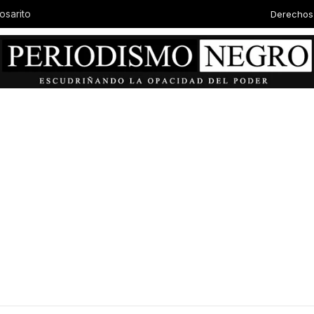
Derechos
osarito