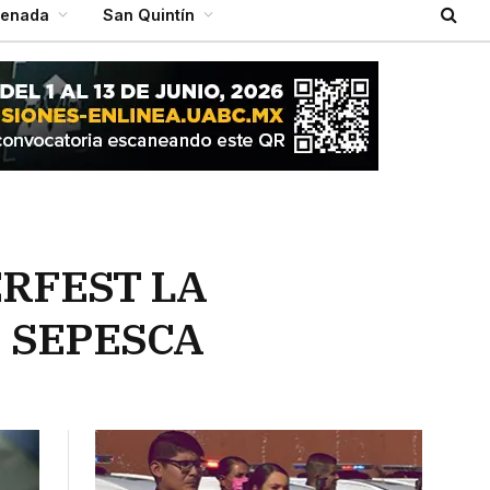
senada
San Quintín
ERFEST LA
: SEPESCA