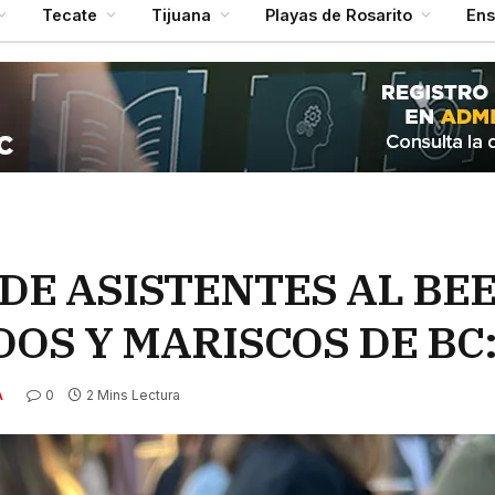
Tecate
Tijuana
Playas de Rosarito
En
DE ASISTENTES AL BE
OS Y MARISCOS DE BC
0
2 Mins Lectura
A