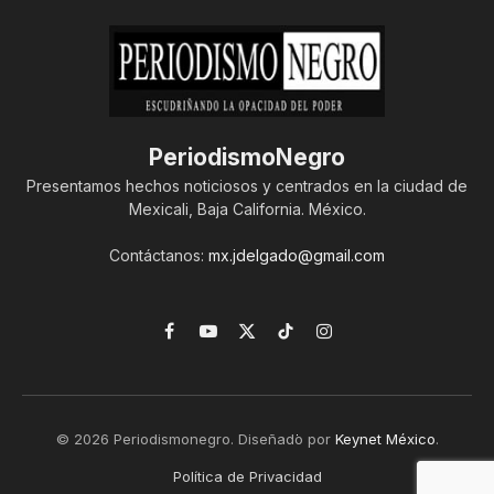
PeriodismoNegro
Presentamos hechos noticiosos y centrados en la ciudad de
Mexicali, Baja California. México.
Contáctanos:
mx.jdelgado@gmail.com
Facebook
YouTube
X
TikTok
Instagram
(Twitter)
© 2026 Periodismonegro. Diseñado por
Keynet México
.
Política de Privacidad