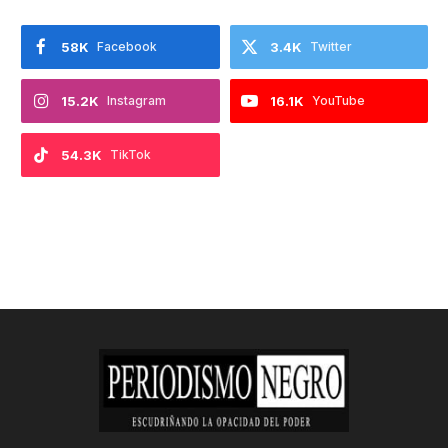
58K
Facebook
3.4K
Twitter
15.2K
Instagram
16.1K
YouTube
54.3K
TikTok