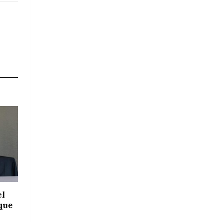
el
 que