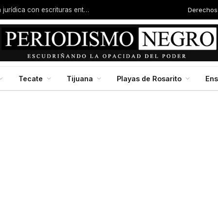
Derechos
Familias de la colonia Progreso reciben certeza jurídica con escrituras entregadas por Dip. Molina
Tecate
Tijuana
Playas de Rosarito
En