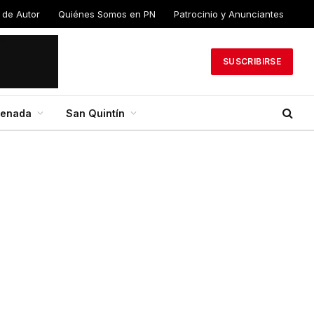
 de Autor
Quiénes Somos en PN
Patrocinio y Anunciantes
SUSCRIBIRSE
senada
San Quintín