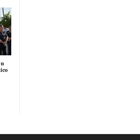
en
ico