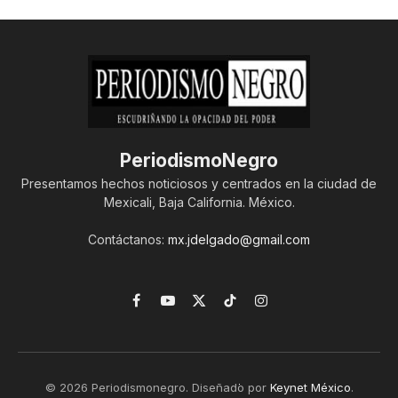
PeriodismoNegro
Presentamos hechos noticiosos y centrados en la ciudad de
Mexicali, Baja California. México.
Contáctanos:
mx.jdelgado@gmail.com
Facebook
YouTube
X
TikTok
Instagram
(Twitter)
© 2026 Periodismonegro. Diseñado por
Keynet México
.