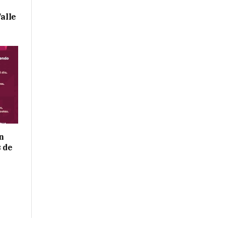
Valle
n
s de