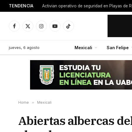
TENDENCIA
Activian operativo de seguridad en Playas de R
Facebook
X
Instagram
YouTube
TikTok
(Twitter)
jueves, 6 agosto
Mexicali
San Felipe
Home
»
Mexicali
Abiertas albercas de