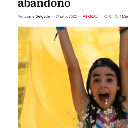
abandono
Por
Jaime Delgado
21 julio, 2022
0
1 Min
MEXICALI