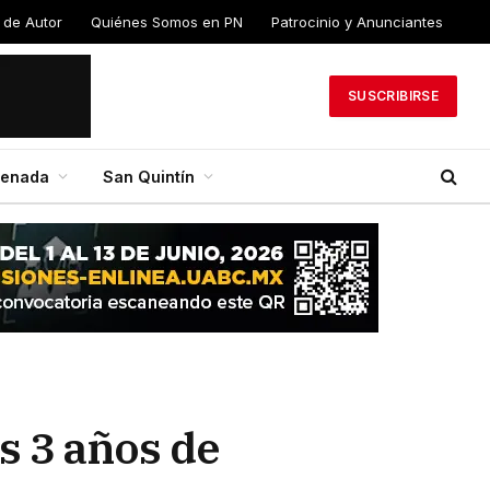
 de Autor
Quiénes Somos en PN
Patrocinio y Anunciantes
SUSCRIBIRSE
senada
San Quintín
s 3 años de