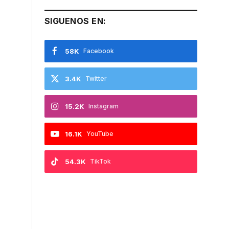
SIGUENOS EN:
58K
Facebook
3.4K
Twitter
15.2K
Instagram
16.1K
YouTube
54.3K
TikTok