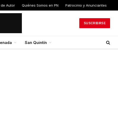
 de Autor
Quiénes Somos en PN
Patrocinio y Anunciantes
SUSCRIBIRSE
senada
San Quintín