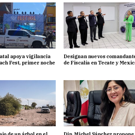
atal apoya vigilancia
Designan nuevos comandant
ach Fest, primer noche
de Fiscalía en Tecate y Mexic
jo de un árbol en el
Dip. Michel Sánchez propone