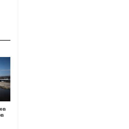
con
ón