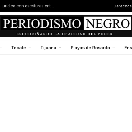
Derechos
Familias de la colonia Progreso reciben certeza jurídica con escrituras entregadas por Dip. Molina
Tecate
Tijuana
Playas de Rosarito
En