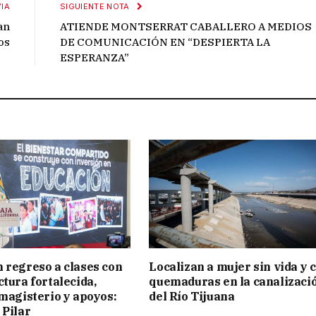
IA
SIGUIENTE NOTA
an
ATIENDE MONTSERRAT CABALLERO A MEDIOS
os
DE COMUNICACIÓN EN “DESPIERTA LA
ESPERANZA”
 regreso a clases con
Localizan a mujer sin vida y 
ctura fortalecida,
quemaduras en la canalizaci
 magisterio y apoyos:
del Río Tijuana
 Pilar