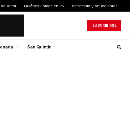
 de Autor
Quiénes Somos en PN
Patrocinio y Anunciantes
SUSCRIBIRSE
senada
San Quintín