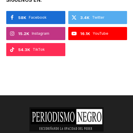
58K
Facebook
3.4K
Twitter
15.2K
Instagram
16.1K
YouTube
54.3K
TikTok