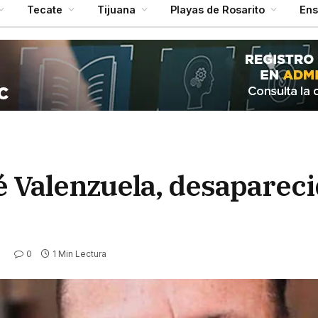
Tecate
Tijuana
Playas de Rosarito
En
é Valenzuela, desaparec
0
1 Min Lectura