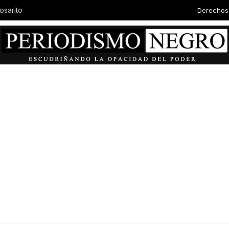
Derechos
osarito