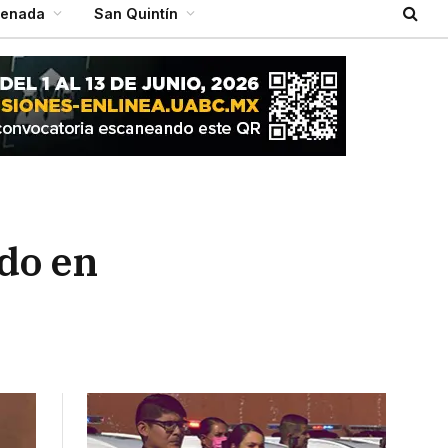
senada
San Quintín
ido en