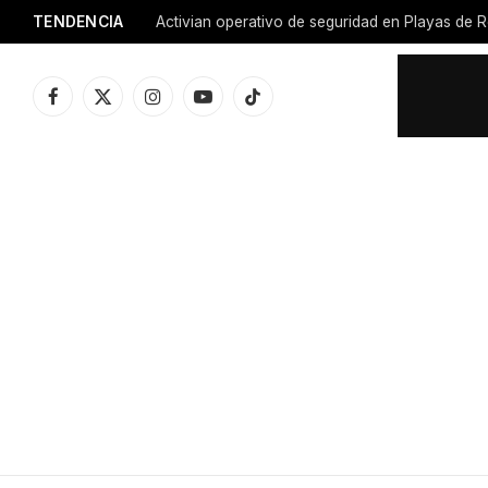
TENDENCIA
Activian operativo de seguridad en Playas de R
Facebook
X
Instagram
YouTube
TikTok
(Twitter)