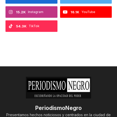
15.2K
Instagram
16.1K
YouTube
54.3K
TikTok
PeriodismoNegro
Presentamos hechos noticiosos y centrados en la ciudad de