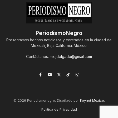
PeriodismoNegro
Presentamos hechos noticiosos y centrados en la ciudad de
Mexicali, Baja California. México.
Contáctanos:
mx.jdelgado@gmail.com
Facebook
YouTube
X
TikTok
Instagram
(Twitter)
© 2026 Periodismonegro. Diseñado por
Keynet México
.
Política de Privacidad