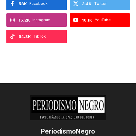
58K
Facebook
3.4K
Twitter
15.2K
Instagram
16.1K
YouTube
54.3K
TikTok
PeriodismoNegro