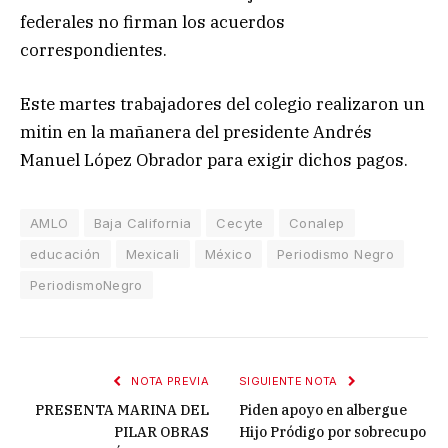
federales no firman los acuerdos
correspondientes.
Este martes trabajadores del colegio realizaron un
mitin en la mañanera del presidente Andrés
Manuel López Obrador para exigir dichos pagos.
AMLO
Baja California
Cecyte
Conalep
educación
Mexicali
México
Periodismo Negro
PeriodismoNegro
NOTA PREVIA
SIGUIENTE NOTA
PRESENTA MARINA DEL
Piden apoyo en albergue
PILAR OBRAS
Hijo Pródigo por sobrecupo