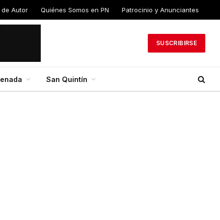
 de Autor
Quiénes Somos en PN
Patrocinio y Anunciantes
SUSCRIBIRSE
senada
San Quintín