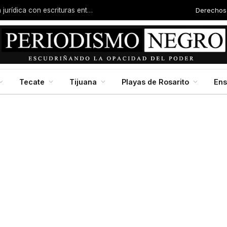
Derechos
Familias de la colonia Progreso reciben certeza jurídica con escrituras entregadas por Dip. Molina
Tecate
Tijuana
Playas de Rosarito
En