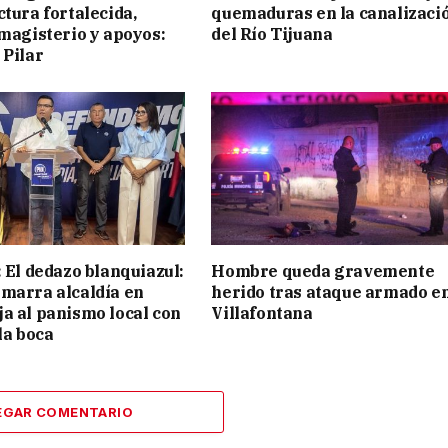
ctura fortalecida,
quemaduras en la canalizaci
 magisterio y apoyos:
del Río Tijuana
 Pilar
: El dedazo blanquiazul:
Hombre queda gravemente
marra alcaldía en
herido tras ataque armado e
a al panismo local con
Villafontana
la boca
EGAR COMENTARIO