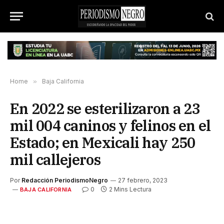
Home
»
Baja California
En 2022 se esterilizaron a 23
mil 004 caninos y felinos en el
Estado; en Mexicali hay 250
mil callejeros
Por
Redacción PeriodismoNegro
27 febrero, 2023
0
2 Mins Lectura
BAJA CALIFORNIA