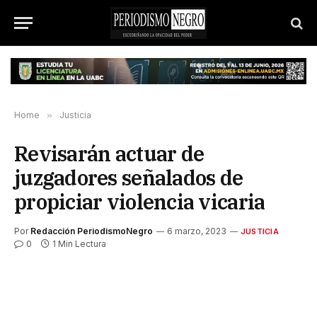
Home
»
Justicia
Revisarán actuar de
juzgadores señalados de
propiciar violencia vicaria
Por
Redacción PeriodismoNegro
6 marzo, 2023
JUSTICIA
0
1 Min Lectura