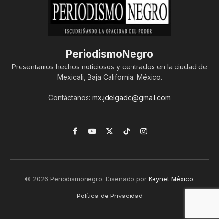
PeriodismoNegro
Presentamos hechos noticiosos y centrados en la ciudad de
Mexicali, Baja California. México.
Contáctanos:
mx.jdelgado@gmail.com
Facebook
YouTube
X
TikTok
Instagram
(Twitter)
© 2026 Periodismonegro. Diseñado por
Keynet México
.
Política de Privacidad