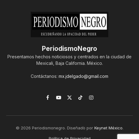
PeriodismoNegro
Presentamos hechos noticiosos y centrados en la ciudad de
Mexicali, Baja California. México.
Contáctanos:
mx.jdelgado@gmail.com
Facebook
YouTube
X
TikTok
Instagram
(Twitter)
© 2026 Periodismonegro. Diseñado por
Keynet México
.
Política de Privacidad