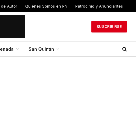
 de
Quiénes Somos en
Patrocinio y
PN
Anunciantes
SUSCRIBIRSE
senada
San Quintín