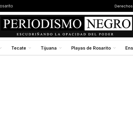
Derechos
Autor
Baja California en jornada nacional de reforestación, impulsada por la presidenta Claudia Scheinbaum
Tecate
Tijuana
Playas de Rosarito
En