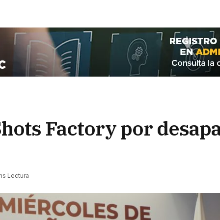
Shots Factory por desap
ns Lectura