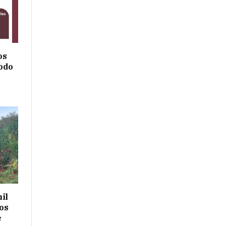
os
todo
il
os
e