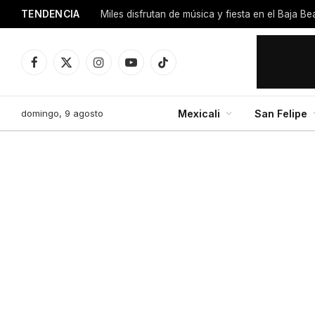
TENDENCIA
Miles disfrutan de música y fiesta en el Baja B
Facebook
X
Instagram
YouTube
TikTok
(Twitter)
domingo, 9 agosto
Mexicali
San Felipe