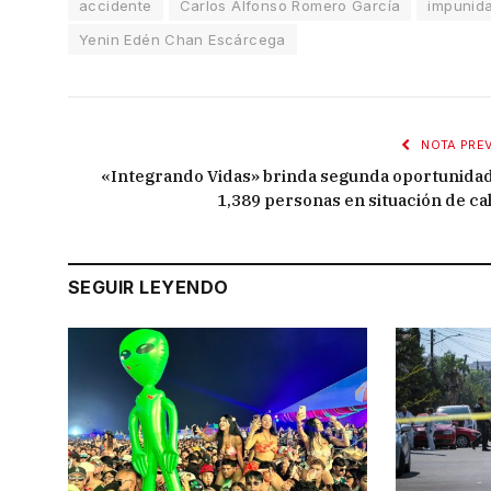
accidente
Carlos Alfonso Romero García
impunid
Yenin Edén Chan Escárcega
NOTA PREV
«Integrando Vidas» brinda segunda oportunidad
1,389 personas en situación de cal
SEGUIR LEYENDO