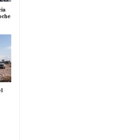
cia
oche
el