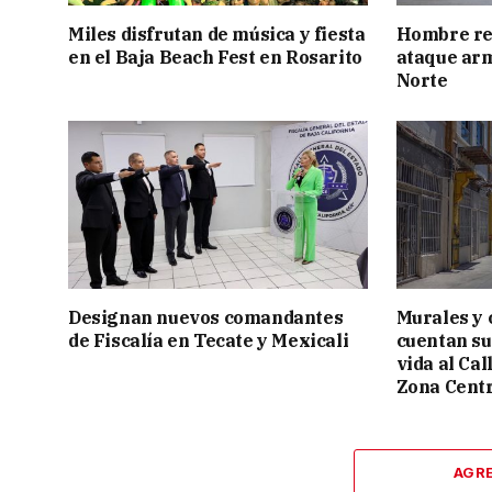
Miles disfrutan de música y fiesta
Hombre res
en el Baja Beach Fest en Rosarito
ataque ar
Norte
Designan nuevos comandantes
Murales y 
de Fiscalía en Tecate y Mexicali
cuentan su
vida al Cal
Zona Cent
AGR