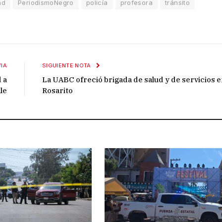
ad
PeriodismoNegro
policía
profesora
tránsito
IA
SIGUIENTE NOTA
 a
La UABC ofreció brigada de salud y de servicios 
le
Rosarito