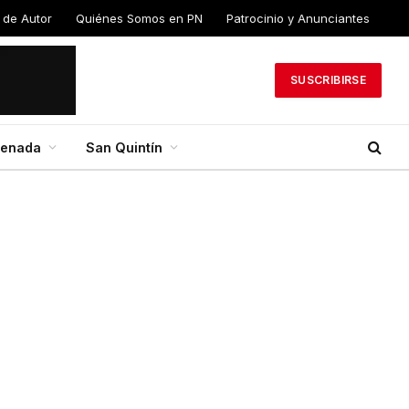
 de Autor
Quiénes Somos en PN
Patrocinio y Anunciantes
SUSCRIBIRSE
senada
San Quintín