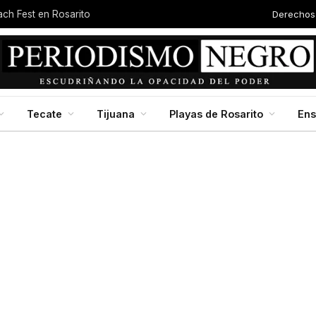
Derechos
each Fest en Rosarito
Tecate
Tijuana
Playas de Rosarito
En