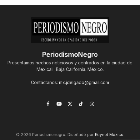
PeriodismoNegro
Presentamos hechos noticiosos y centrados en la ciudad de
Mexicali, Baja California. México.
Contáctanos:
mx.jdelgado@gmail.com
Facebook
YouTube
X
TikTok
Instagram
(Twitter)
© 2026 Periodismonegro. Diseñado por
Keynet México
.