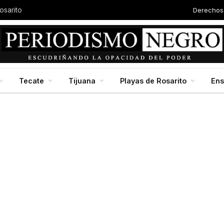
Derechos
Autor
Baja California en jornada nacional de reforestación, impulsada por la presidenta Claudia Scheinbaum
Tecate
Tijuana
Playas de Rosarito
En