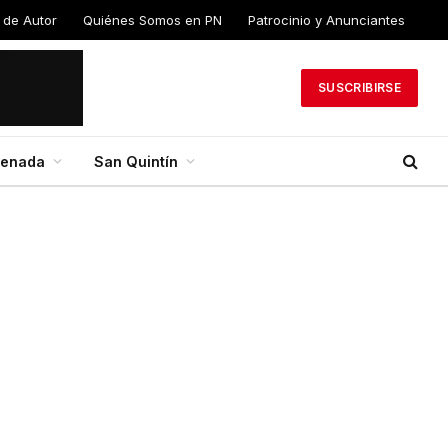
 de
Quiénes Somos en
Patrocinio y
PN
Anunciantes
SUSCRIBIRSE
senada
San Quintín