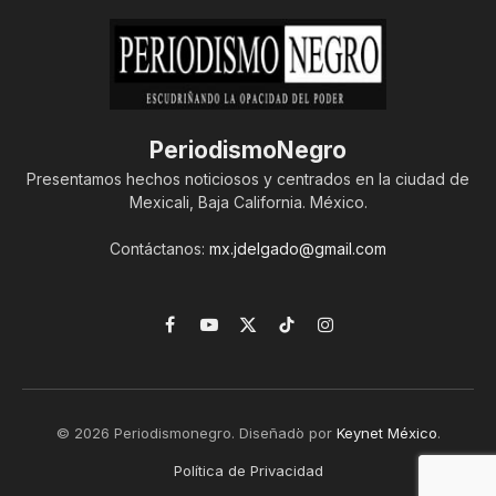
PeriodismoNegro
Presentamos hechos noticiosos y centrados en la ciudad de
Mexicali, Baja California. México.
Contáctanos:
mx.jdelgado@gmail.com
Facebook
YouTube
X
TikTok
Instagram
(Twitter)
© 2026 Periodismonegro. Diseñado por
Keynet México
.
Política de Privacidad