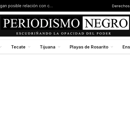
Derechos
Joven es asesinado en Valle San Pedro; investigan posible relación con carreras clandestinas
Tecate
Tijuana
Playas de Rosarito
En