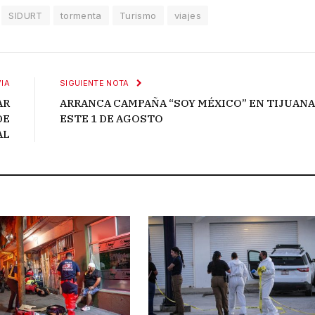
SIDURT
tormenta
Turismo
viajes
IA
SIGUIENTE NOTA
AR
ARRANCA CAMPAÑA “SOY MÉXICO” EN TIJUANA
DE
ESTE 1 DE AGOSTO
AL