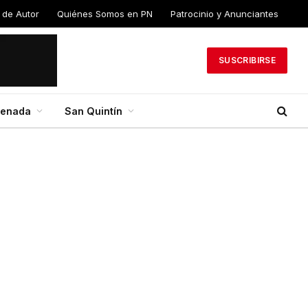
 de Autor
Quiénes Somos en PN
Patrocinio y Anunciantes
SUSCRIBIRSE
senada
San Quintín