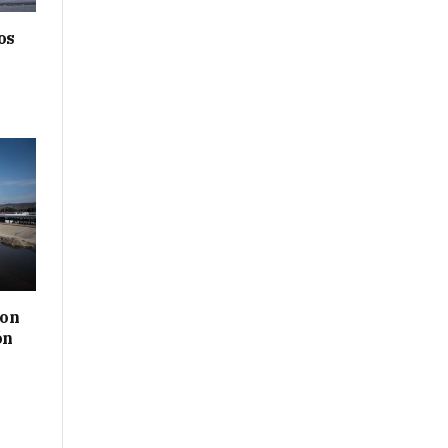
os
con
ón